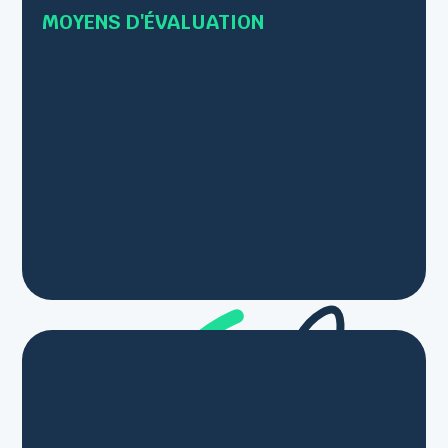
MOYENS D'ÉVALUATION
• Les connaissances sont vérifiées par le
formateur en s’inscrivant comme
observateur/conseillé lors des mises en pratique