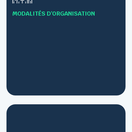
• Formations en Inter-entreprises – 12 personnes
maximum
MODALITÉS D'ORGANISATION
• Intra-entreprise – Jusqu’à 8 personnes