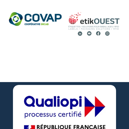

02 51 36 35 57