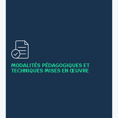
• Alternance de cours théoriques et de mises en
pratique
MODALITÉS PÉDAGOGIQUES ET
• Supports : Livret, PowerPoint,scénettes...
TECHNIQUES MISES EN ŒUVRE