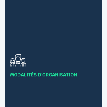
• Formations en présentiel
• Formations individuelles ou collectives
• Formations en Inter-entreprises – 12 personnes
maximum
MODALITÉS D'ORGANISATION
• Intra-entreprise – Jusqu’à 8 personnes