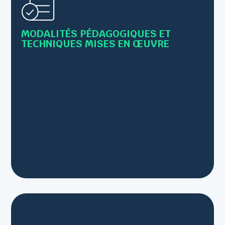
• Alternance de cours théoriques et de mises en
pratique
MODALITÉS PÉDAGOGIQUES ET
• Supports : Livret, PowerPoint,scénettes...
TECHNIQUES MISES EN ŒUVRE