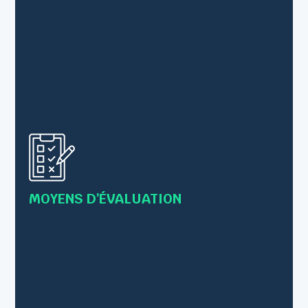
• Questionnaire préalable à la formation pour
valider les prérequis
• Evaluation des acquis tout au long de la
formation par des exercices et/ou mises en
pratique
MOYENS D'ÉVALUATION
• Les connaissances sont vérifiées par le
formateur en s’inscrivant comme
observateur/conseillé lors des mises en pratique