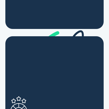
• Feuille de présence, émargée par demi-journée
par chaque stagiaire et le formateur
• Évaluation qualitative de fin de formation
• Attestation de fin de formation envoyée par
mail au stagiaire
• Pour tous nos débuts de formations :