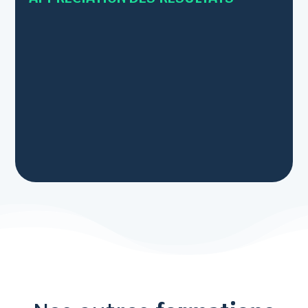
• Pour toutes nos fins de formations :
- Point sur les applications concrètes que chacun
pourrait mettre en œuvre au travail
- Bilan oral et évaluation à chaud