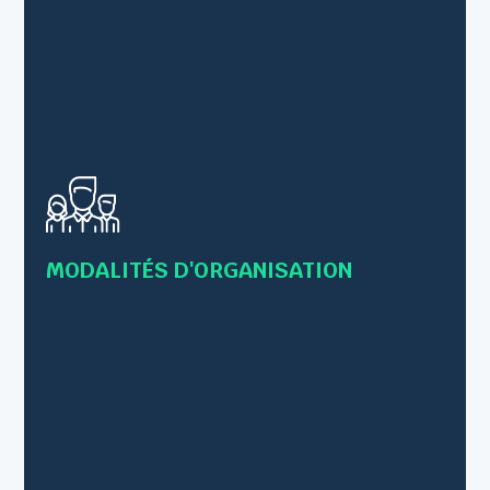
• Formations en présentiel
• Formations individuelles ou collectives
• Formations en Inter-entreprises – 12 personnes
maximum
MODALITÉS D'ORGANISATION
• Intra-entreprise – Jusqu’à 8 personnes