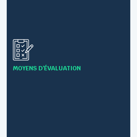
• Questionnaire préalable à la formation pour
valider les prérequis
• Evaluation des acquis tout au long de la
formation par des exercices et/ou mises en
pratique
MOYENS D'ÉVALUATION
• Les connaissances sont vérifiées par le
formateur en s’inscrivant comme
observateur/conseillé lors des mises en pratique