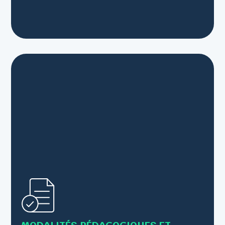
• Alternance de cours théoriques et de mises en
pratique
• Supports : Livret, PowerPoint,scénettes...