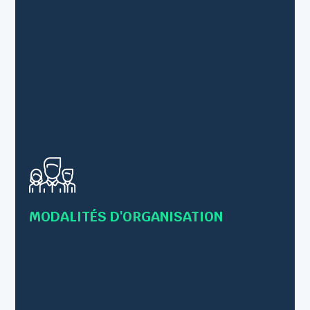
• Formations en présentiel
• Formations individuelles ou collectives
• Formations en Inter-entreprises – 12 personnes
maximum
MODALITÉS D'ORGANISATION
• Intra-entreprise – Jusqu’à 8 personnes