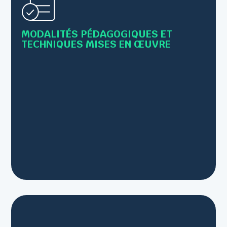
• Alternance de cours théoriques et de mises en
pratique
MODALITÉS PÉDAGOGIQUES ET
• Supports : Livret, PowerPoint,scénettes...
TECHNIQUES MISES EN ŒUVRE