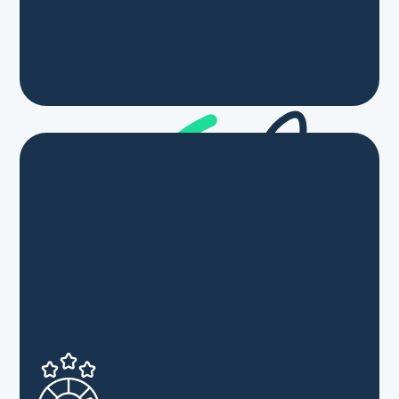
• Feuille de présence, émargée par demi-journée
par chaque stagiaire et le formateur
• Évaluation qualitative de fin de formation
• Attestation de fin de formation envoyée par
mail au stagiaire
• Pour tous nos débuts de formations :