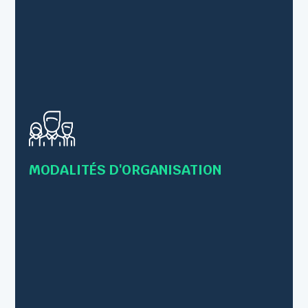
• Formations en présentiel
• Formations individuelles ou collectives
• Formations en Inter-entreprises – 12 personnes
maximum
MODALITÉS D'ORGANISATION
• Intra-entreprise – Jusqu’à 8 personnes