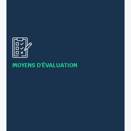
• Questionnaire préalable à la formation pour
valider les prérequis
• Evaluation des acquis tout au long de la
formation par des exercices et/ou mises en
pratique
MOYENS D'ÉVALUATION
• Les connaissances sont vérifiées par le
formateur en s’inscrivant comme
observateur/conseillé lors des mises en pratique