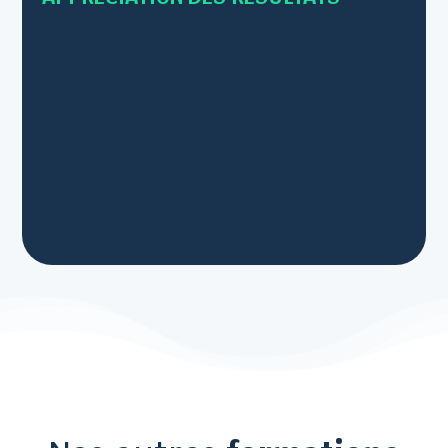
• Pour toutes nos fins de formations :
- Point sur les applications concrètes que chacun
pourrait mettre en œuvre au travail
- Bilan oral et évaluation à chaud