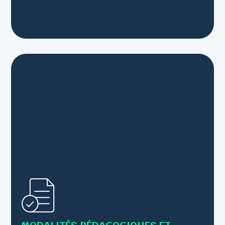
• Alternance de cours théoriques et de mises en
pratique
• Supports : Livret, PowerPoint,scénettes...