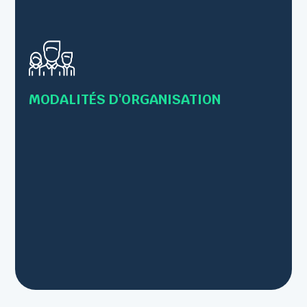
• Formations en présentiel
• Formations individuelles ou collectives
• Formations en Inter-entreprises – 12 personnes
maximum
MODALITÉS D'ORGANISATION
• Intra-entreprise – Jusqu’à 8 personnes