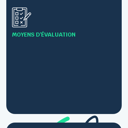
valider les prérequis
• Evaluation des acquis tout au long de la
formation par des exercices et/ou mises en
pratique
MOYENS D'ÉVALUATION
• Les connaissances sont vérifiées par le
formateur en s’inscrivant comme
observateur/conseillé lors des mises en pratique