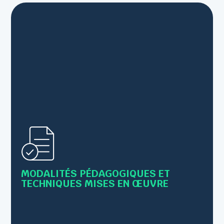
• Alternance de cours théoriques et de mises en
pratique
MODALITÉS PÉDAGOGIQUES ET
• Supports : Livret, PowerPoint,scénettes...
TECHNIQUES MISES EN ŒUVRE