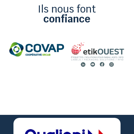
Ils nous font
confiance

02 51 36 35 57