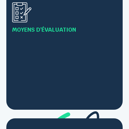
valider les prérequis
• Evaluation des acquis tout au long de la
formation par des exercices et/ou mises en
pratique
MOYENS D'ÉVALUATION
• Les connaissances sont vérifiées par le
formateur en s’inscrivant comme
observateur/conseillé lors des mises en pratique