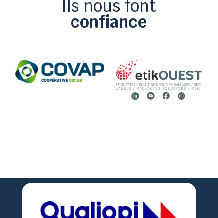
Ils nous font
confiance

02 51 36 35 57