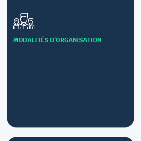
• Formations en présentiel
• Formations individuelles ou collectives
• Formations en Inter-entreprises – 12 personnes
maximum
MODALITÉS D'ORGANISATION
• Intra-entreprise – Jusqu’à 8 personnes