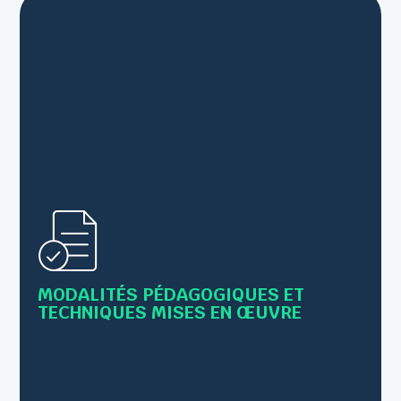
• Alternance de cours théoriques et de mises en
pratique
MODALITÉS PÉDAGOGIQUES ET
• Supports : Livret, PowerPoint,scénettes...
TECHNIQUES MISES EN ŒUVRE