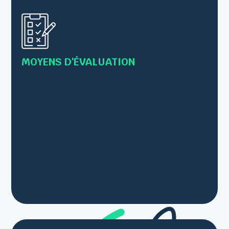
valider les prérequis
• Evaluation des acquis tout au long de la
formation par des exercices et/ou mises en
pratique
MOYENS D'ÉVALUATION
• Les connaissances sont vérifiées par le
formateur en s’inscrivant comme
observateur/conseillé lors des mises en pratique