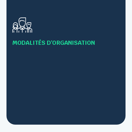
• Formations en présentiel
• Formations individuelles ou collectives
• Formations en Inter-entreprises – 12 personnes
maximum
MODALITÉS D'ORGANISATION
• Intra-entreprise – Jusqu’à 8 personnes