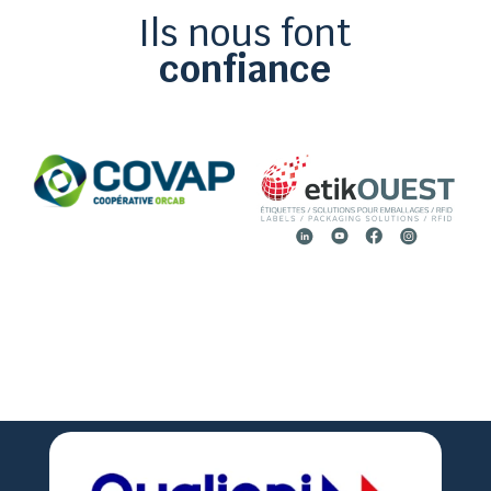
Ils nous font
confiance

02 51 36 35 57