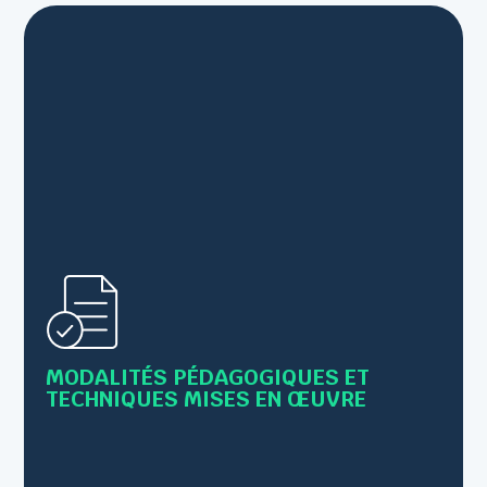
• Alternance de cours théoriques et de mises en
pratique
MODALITÉS PÉDAGOGIQUES ET
• Supports : Livret, PowerPoint,scénettes...
TECHNIQUES MISES EN ŒUVRE