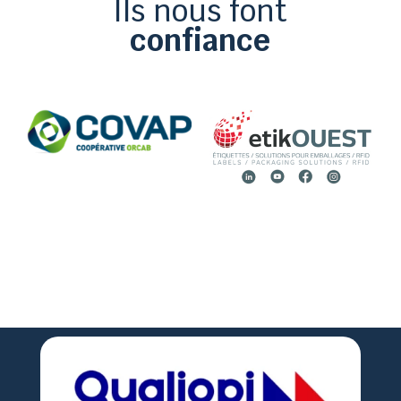
Ils nous font
confiance

02 51 36 35 57