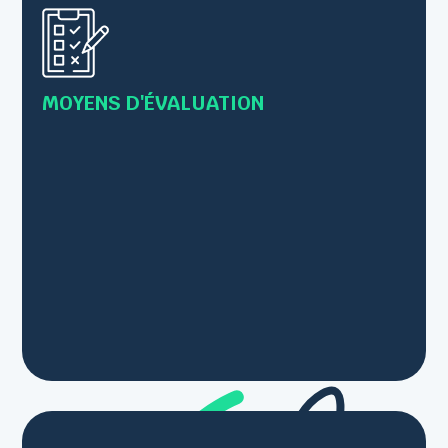
valider les prérequis
• Evaluation des acquis tout au long de la
formation par des exercices et/ou mises en
pratique
MOYENS D'ÉVALUATION
• Les connaissances sont vérifiées par le
formateur en s’inscrivant comme
observateur/conseillé lors des mises en pratique