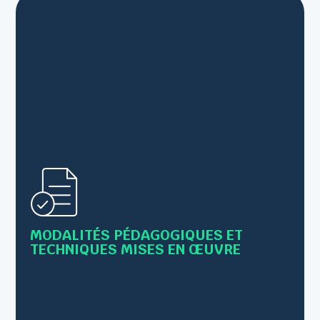
• Alternance de cours théoriques et de mises en
pratique
MODALITÉS PÉDAGOGIQUES ET
• Supports : Livret, PowerPoint,scénettes...
TECHNIQUES MISES EN ŒUVRE