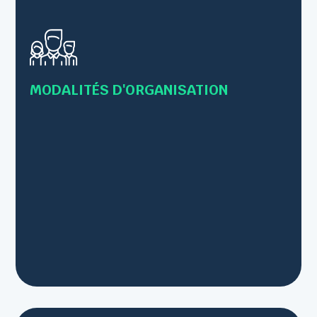
• Formations en présentiel
• Formations individuelles ou collectives
• Formations en Inter-entreprises – 12 personnes
maximum
MODALITÉS D'ORGANISATION
• Intra-entreprise – Jusqu’à 8 personnes